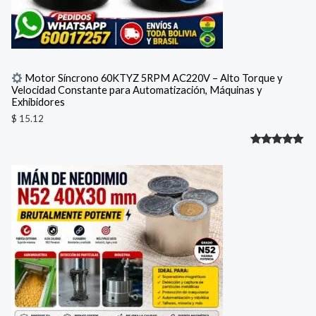
Motor Síncrono 60KTYZ 5RPM AC220V – Alto Torque y
Velocidad Constante para Automatización, Máquinas y
Exhibidores
$
15.12
Valorado
1
con
5.00
de 5 en
base a
valoración
de un
cliente