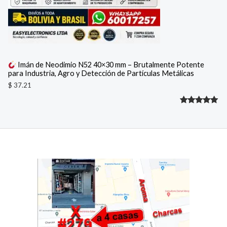
Imán de Neodimio N52 40×30 mm – Brutalmente Potente
para Industria, Agro y Detección de Partículas Metálicas
$
37.21
Valorado
1
con
5.00
de 5 en
base a
valoración
de un
cliente