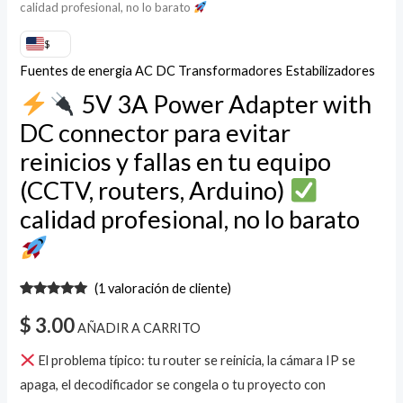
(CCTV,
calidad profesional, no lo barato
routers,
$
Arduino)
Fuentes de energia AC DC Transformadores Estabilizadores
5V 3A Power Adapter with
calidad
profesional,
DC connector para evitar
no
reinicios y fallas en tu equipo
lo
(CCTV, routers, Arduino)
barato
calidad profesional, no lo barato
cantidad
(
1
valoración de cliente)
Valorado
1
con
5.00
de
$
3.00
AÑADIR A CARRITO
5 en base
a
valoración
de un
El problema típico: tu router se reinicia, la cámara IP se
cliente
apaga, el decodificador se congela o tu proyecto con