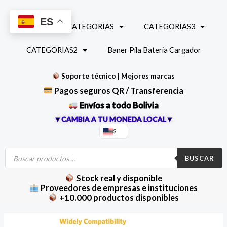
Ir
al
ES
INICIO
CATEGORIAS
CATEGORIAS3
contenido
CATEGORIAS2
Baner Pila Bateria Cargador
Soporte técnico | Mejores marcas
Pagos seguros QR / Transferencia
Envíos a todo Bolivia
▼CAMBIA A TU MONEDA LOCAL▼
$
Búsqueda
de
BUSCAR
productos
Stock real y disponible
Proveedores de empresas e instituciones
+10.000 productos disponibles