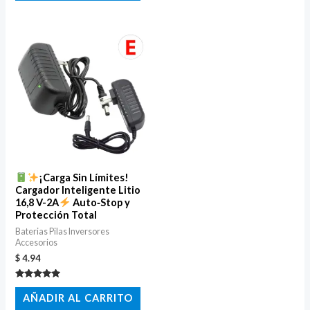
de 5
¡Carga Sin Límites!
Cargador Inteligente Litio
16,8 V-2A
Auto‑Stop y
Protección Total
Baterias Pilas Inversores
Accesorios
$
4.94
Valorado
con
AÑADIR AL CARRITO
5.00