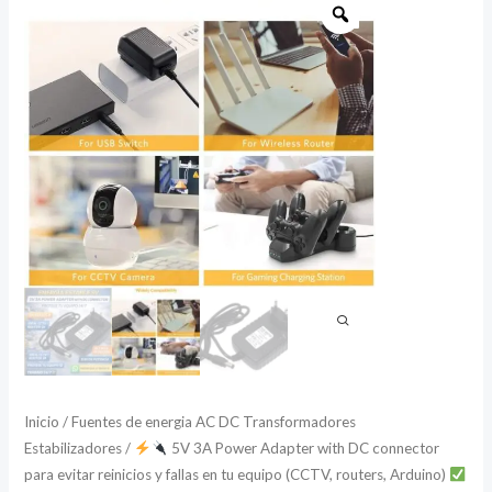
5V
3A
Power
Adapter
with
DC
connector
para
evitar
reinicios
y
fallas
en
Inicio
/
Fuentes de energia AC DC Transformadores
tu
Estabilizadores
/
5V 3A Power Adapter with DC connector
equipo
para evitar reinicios y fallas en tu equipo (CCTV, routers, Arduino)