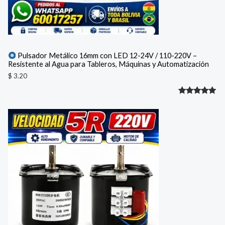
Pulsador Metálico 16mm con LED 12-24V / 110-220V –
Resistente al Agua para Tableros, Máquinas y Automatización
$
3.20
Valorado
1
con
5.00
de 5 en
base a
valoración
de un
cliente