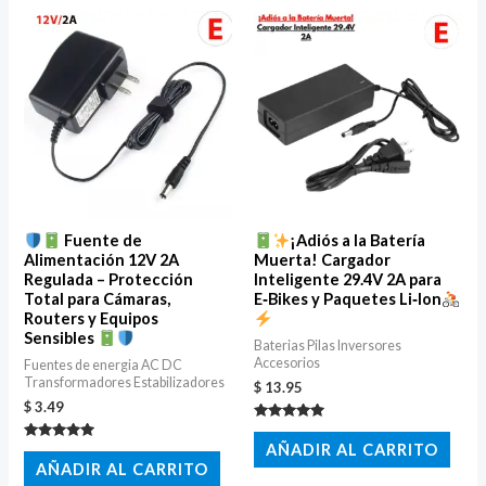
Fuente de
¡Adiós a la Batería
Alimentación 12V 2A
Muerta! Cargador
Regulada – Protección
Inteligente 29.4V 2A para
Total para Cámaras,
E‑Bikes y Paquetes Li‑Ion
Routers y Equipos
Sensibles
Baterias Pilas Inversores
Accesorios
Fuentes de energia AC DC
Transformadores Estabilizadores
$
13.95
$
3.49
Valorado
con
AÑADIR AL CARRITO
Valorado
5.00
con
AÑADIR AL CARRITO
de 5
5.00