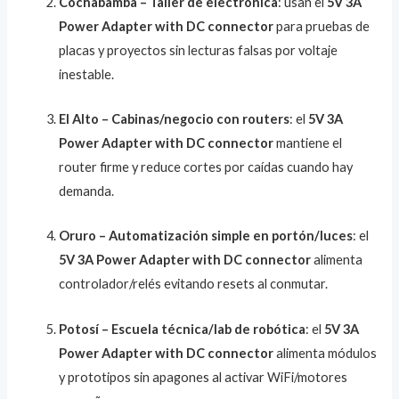
Cochabamba – Taller de electrónica
: usan el
5V 3A
Power Adapter with DC connector
para pruebas de
placas y proyectos sin lecturas falsas por voltaje
inestable.
El Alto – Cabinas/negocio con routers
: el
5V 3A
Power Adapter with DC connector
mantiene el
router firme y reduce cortes por caídas cuando hay
demanda.
Oruro – Automatización simple en portón/luces
: el
5V 3A Power Adapter with DC connector
alimenta
controlador/relés evitando resets al conmutar.
Potosí – Escuela técnica/lab de robótica
: el
5V 3A
Power Adapter with DC connector
alimenta módulos
y prototipos sin apagones al activar WiFi/motores