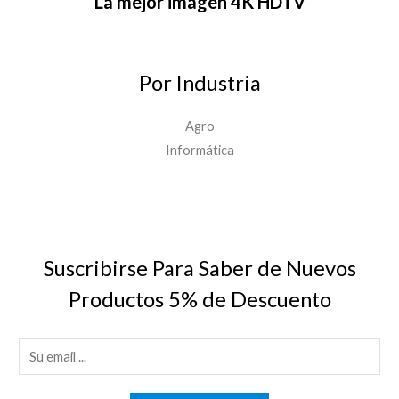
La mejor imagen 4K HDTV
Por Industria
Agro
Informática
Suscribirse Para Saber de Nuevos
Productos 5% de Descuento
E
m
a