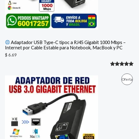
Adaptador USB Type-C tipoc a RJ45 Gigabit 1000 Mbps –
Internet por Cable Estable para Notebook, MacBook y PC
$
6.69
Valorado
1
con
5.00
E
E
P
Oferta
l
l
de 5 en
p
p
R
base a
r
r
e
e
valoración
O
c
c
de un
i
i
D
cliente
o
o
o
a
U
r
c
i
t
C
g
u