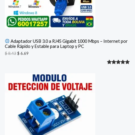
i
a
T
n
l
a
e
O
l
s
e
:
E
r
$
a
N
:
6
Adaptador USB 3.0 a RJ45 Gigabit 1000 Mbps – Internet por
$
.
Cable Rápido y Estable para Laptop y PC
O
6
8
9
$
8.43
$
6.69
F
.
.
4
Valorado
1
3
E
.
con
5.00
R
de 5 en
base a
T
valoración
A
de un
cliente