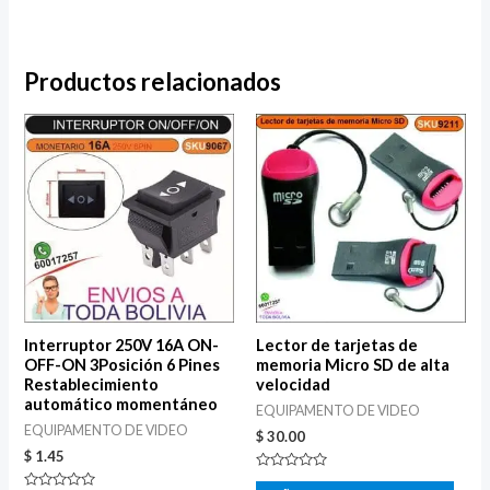
Productos relacionados
Interruptor 250V 16A ON-
Lector de tarjetas de
OFF-ON 3Posición 6 Pines
memoria Micro SD de alta
Restablecimiento
velocidad
automático momentáneo
EQUIPAMENTO DE VIDEO
EQUIPAMENTO DE VIDEO
$
30.00
$
1.45
Valorado