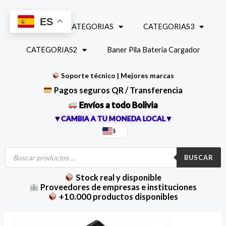
Ir
al
ES
INICIO
CATEGORIAS
CATEGORIAS3
contenido
CATEGORIAS2
Baner Pila Bateria Cargador
Soporte técnico | Mejores marcas
Pagos seguros QR / Transferencia
Envíos a todo Bolivia
▼CAMBIA A TU MONEDA LOCAL▼
$
Búsqueda
de
BUSCAR
productos
Stock real y disponible
Proveedores de empresas e instituciones
+10.000 productos disponibles