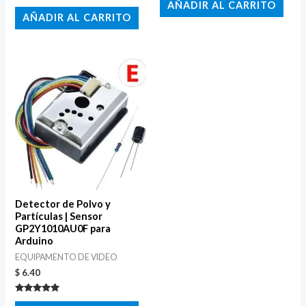
con
AÑADIR AL CARRITO
Valorado
0
con
AÑADIR AL CARRITO
de
0
5
de
5
Detector de Polvo y
Partículas | Sensor
GP2Y1010AU0F para
Arduino
EQUIPAMENTO DE VIDEO
$
6.40
Valorado