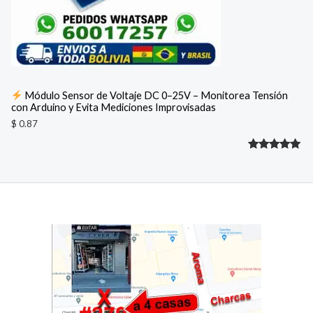
Módulo Sensor de Voltaje DC 0–25V – Monitorea Tensión
con Arduino y Evita Mediciones Improvisadas
$
0.87
Valorado
1
con
5.00
de 5 en
base a
valoración
de un
cliente