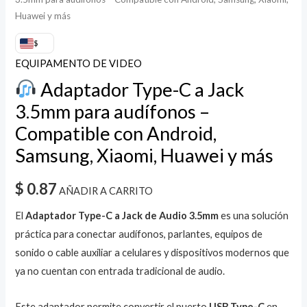
más
Huawei y más
cantidad
$
EQUIPAMENTO DE VIDEO
Adaptador Type-C a Jack
3.5mm para audífonos –
Compatible con Android,
Samsung, Xiaomi, Huawei y más
$
0.87
AÑADIR A CARRITO
El
Adaptador Type-C a Jack de Audio 3.5mm
es una solución
práctica para conectar audífonos, parlantes, equipos de
sonido o cable auxiliar a celulares y dispositivos modernos que
ya no cuentan con entrada tradicional de audio.
Este adaptador permite convertir el puerto
USB Type-C
en