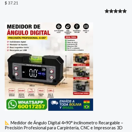
$
37.21
Valorado
1
con
5.00
de 5 en
base a
valoración
de un
cliente
Medidor de Ángulo Digital 4×90° inclinometro Recargable –
Precisión Profesional para Carpintería, CNC e Impresoras 3D