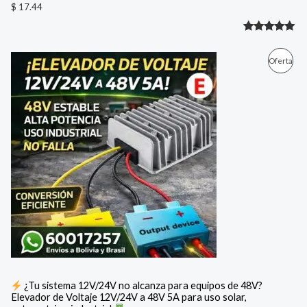
$
17.44
Valorado
1
con
5.00
E
E
P
Oferta
l
l
de 5 en
p
p
R
base a
r
r
e
e
valoración
O
c
c
de un
i
i
D
cliente
o
o
o
a
U
r
c
i
t
C
g
u
i
a
T
n
l
a
e
O
l
s
e
:
E
r
$
a
N
:
3
¿Tu sistema 12V/24V no alcanza para equipos de 48V?
$
1
Elevador de Voltaje 12V/24V a 48V 5A para uso solar,
O
.