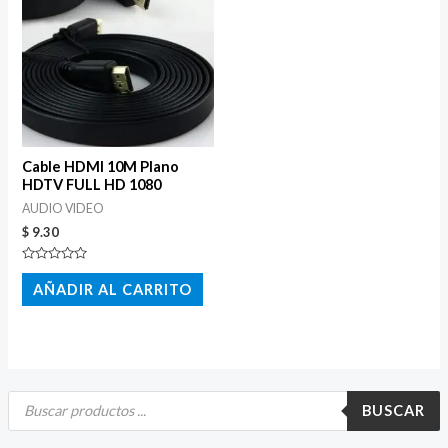
Cable HDMI 10M Plano
HDTV FULL HD 1080
AUDIO VIDEO
$
9.30
Valorado
con
AÑADIR AL CARRITO
0
de
5
B
ú
BUSCAR
s
q