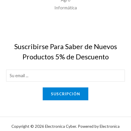
Informática
Suscribirse Para Saber de Nuevos
Productos 5% de Descuento
E
m
a
SUSCRIPCIÓN
i
l
*
Copyright © 2026 Electronica Cyber. Powered by Electronica