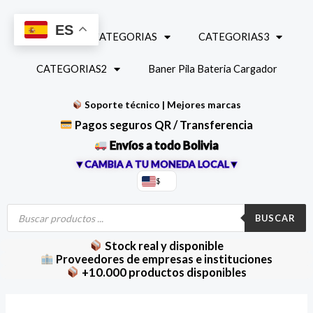
Ir
al
ES
INICIO
CATEGORIAS
CATEGORIAS3
contenido
CATEGORIAS2
Baner Pila Bateria Cargador
Soporte técnico | Mejores marcas
Pagos seguros QR / Transferencia
Envíos a todo Bolivia
▼CAMBIA A TU MONEDA LOCAL▼
$
Búsqueda
de
BUSCAR
productos
Stock real y disponible
Proveedores de empresas e instituciones
+10.000 productos disponibles
Conversor