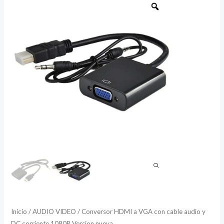
HDMI
a
VGA
con
cable
audio
y
DC
corriente
1080P
Version
nueva
cantidad
Inicio
/
AUDIO VIDEO
/ Conversor HDMI a VGA con cable audio y
DC corriente 1080P Version nueva