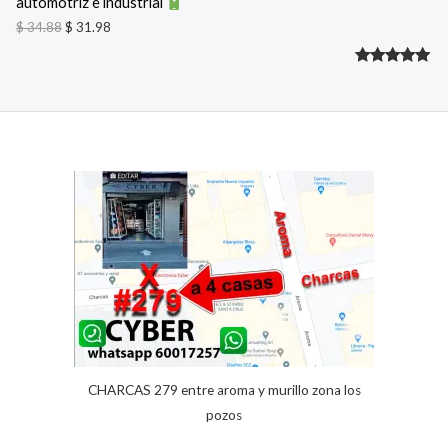
automotriz e industrial
3
9
F
4
8
$
34.88
$
31.98
.
.
8
E
Valorado
2
8
.
R
con
5.00
de 5 en
T
base a
A
valoracione
s de
clientes
CHARCAS 279 entre aroma y murillo zona los
pozos