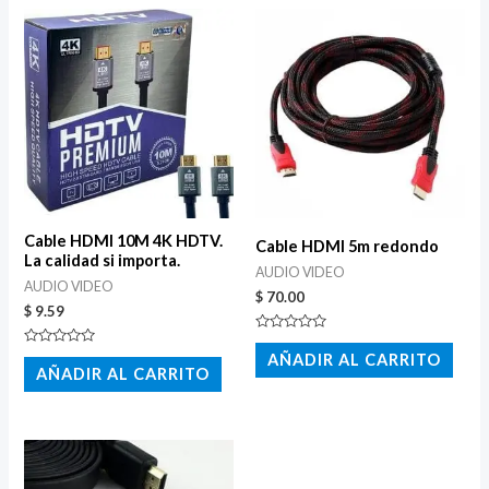
Cable HDMI 10M 4K HDTV.
Cable HDMI 5m redondo
La calidad si importa.
AUDIO VIDEO
AUDIO VIDEO
$
70.00
$
9.59
Valorado
con
Valorado
AÑADIR AL CARRITO
0
con
AÑADIR AL CARRITO
de
0
5
de
5