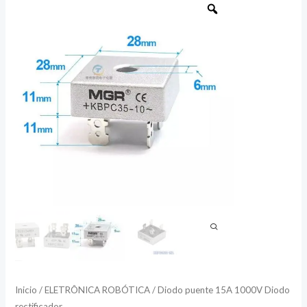
puente
15A
1000V
Diodo
rectificador
cantidad
Inicio
/
ELETRÔNICA ROBÓTICA
/ Diodo puente 15A 1000V Diodo
rectificador