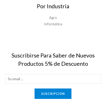
Por Industria
Agro
Informática
Suscribirse Para Saber de Nuevos
Productos 5% de Descuento
E
m
a
SUSCRIPCIÓN
i
l