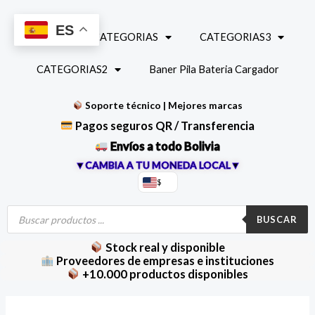
Ir
al
ES
INICIO
CATEGORIAS
CATEGORIAS3
contenido
CATEGORIAS2
Baner Pila Bateria Cargador
Soporte técnico | Mejores marcas
Pagos seguros QR / Transferencia
Envíos a todo Bolivia
▼CAMBIA A TU MONEDA LOCAL▼
$
Búsqueda
de
BUSCAR
productos
Stock real y disponible
Proveedores de empresas e instituciones
+10.000 productos disponibles
Diodo