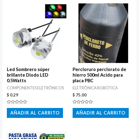
Led Sombrero súper
Percloruro perclorato de
brillante Diodo LED
hierro 500ml Acido para
0.5Watts
placa PBC
COMPONENTES ELETRÔNICOS
ELETRÔNICA ROBÓTICA
$
0.29
$
75.00
Valorado
Valorado
con
con
AÑADIR AL CARRITO
AÑADIR AL CARRITO
0
0
de
de
5
5