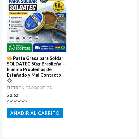
Pasta Grasa para Soldar
SOLDATEC 50gr Brasileña –
Elimina Problemas de
Estañado y Mal Contacto
ELETRÔNICA ROBÓTICA
$
2.62
Valorado
con
AÑADIR AL CARRITO
0
de
5