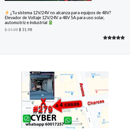
a
N
:
3
¿Tu sistema 12V/24V no alcanza para equipos de 48V?
$
1
Elevador de Voltaje 12V/24V a 48V 5A para uso solar,
O
.
automotriz e industrial
3
9
F
4
8
$
34.88
$
31.98
.
.
8
E
Valorado
2
8
.
R
con
5.00
de 5 en
T
base a
A
valoracione
s de
clientes