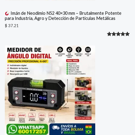
Imán de Neodimio N52 40×30 mm – Brutalmente Potente
para Industria, Agro y Detección de Partículas Metálicas
$
37.21
Valorado
1
con
5.00
de 5 en
base a
valoración
de un
cliente