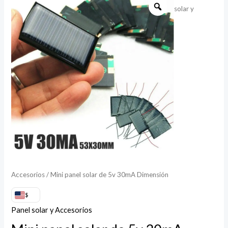
solar y
panel
solar
de
5v
30mA
Dimensión
cantidad
Accesorios
/ Mini panel solar de 5v 30mA Dimensión
$
Panel solar y Accesorios