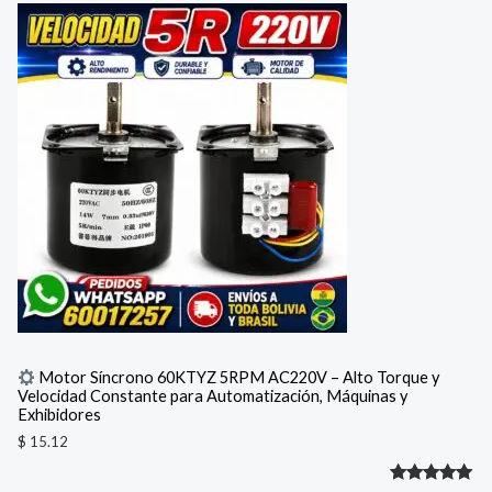
con
5.00
de 5 en
base a
valoración
de un
cliente
Motor Síncrono 60KTYZ 5RPM AC220V – Alto Torque y
Velocidad Constante para Automatización, Máquinas y
Exhibidores
$
15.12