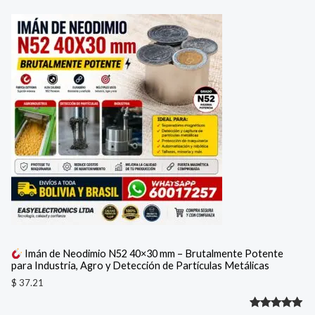
Valorado
1
con
5.00
de 5 en
base a
valoración
de un
cliente
Imán de Neodimio N52 40×30 mm – Brutalmente Potente
para Industria, Agro y Detección de Partículas Metálicas
$
37.21