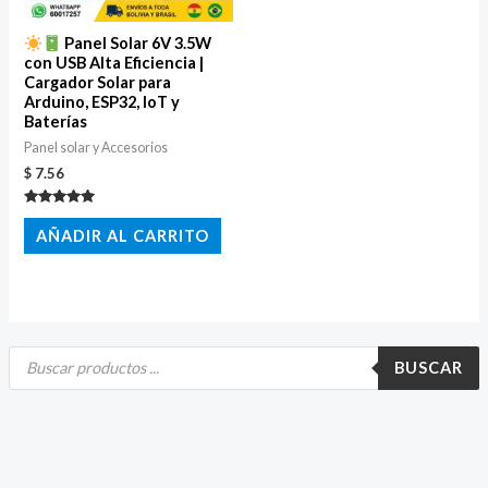
Panel Solar 6V 3.5W
con USB Alta Eficiencia |
Cargador Solar para
Arduino, ESP32, IoT y
Baterías
Panel solar y Accesorios
$
7.56
Valorado
con
AÑADIR AL CARRITO
5.00
de 5
B
ú
BUSCAR
s
q
u
e
d
a
d