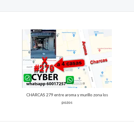
Valorado
1
con
5.00
de 5 en
base a
valoración
de un
cliente
CHARCAS 279 entre aroma y murillo zona los
pozos