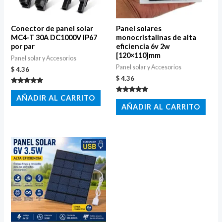
Conector de panel solar
Panel solares
MC4-T 30A DC1000V IP67
monocristalinas de alta
por par
eficiencia 6v 2w
[120×110]mm
Panel solar y Accesorios
Panel solar y Accesorios
$
4.36
$
4.36
Valorado
con
AÑADIR AL CARRITO
Valorado
5.00
con
AÑADIR AL CARRITO
de 5
5.00
de 5