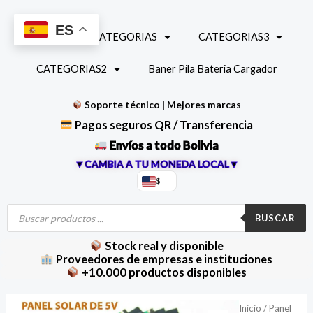
Ir
al
ES
INICIO
CATEGORIAS
CATEGORIAS3
contenido
CATEGORIAS2
Baner Pila Bateria Cargador
Soporte técnico | Mejores marcas
Pagos seguros QR / Transferencia
Envíos a todo Bolivia
▼CAMBIA A TU MONEDA LOCAL▼
$
Búsqueda
de
BUSCAR
productos
Stock real y disponible
Proveedores de empresas e instituciones
+10.000 productos disponibles
Mini
Inicio
/
Panel