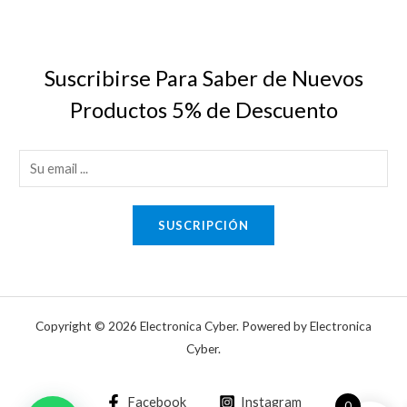
Suscribirse Para Saber de Nuevos
Productos 5% de Descuento
E
m
a
SUSCRIPCIÓN
i
l
*
Copyright © 2026 Electronica Cyber. Powered by Electronica
Cyber.
Facebook
Instagram
0