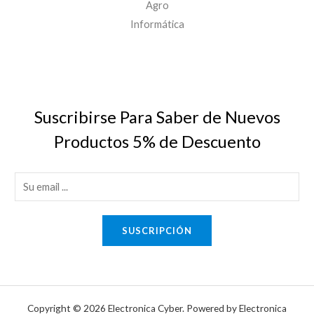
Agro
Informática
Suscribirse Para Saber de Nuevos
Productos 5% de Descuento
E
m
a
SUSCRIPCIÓN
i
l
*
Copyright © 2026 Electronica Cyber. Powered by Electronica