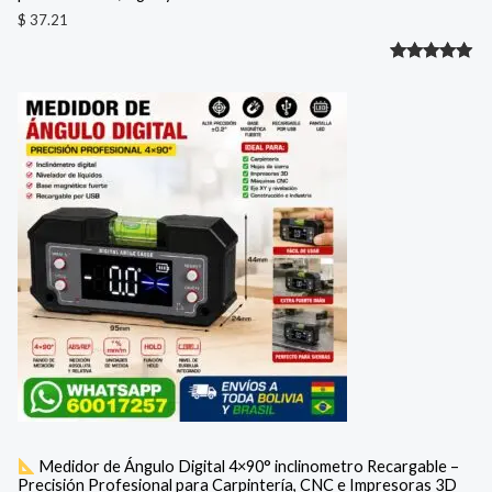
$
37.21
Valorado
1
con
5.00
de 5 en
base a
valoración
de un
cliente
Medidor de Ángulo Digital 4×90° inclinometro Recargable –
Precisión Profesional para Carpintería, CNC e Impresoras 3D