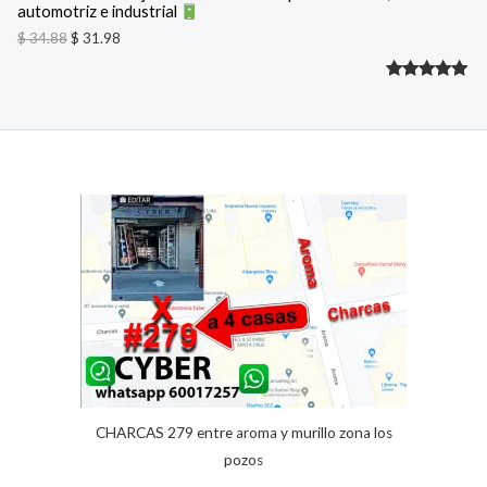
automotriz e industrial
3
9
F
4
8
$
34.88
$
31.98
.
.
8
E
Valorado
2
8
.
R
con
5.00
de 5 en
T
base a
A
valoracione
s de
clientes
CHARCAS 279 entre aroma y murillo zona los
pozos