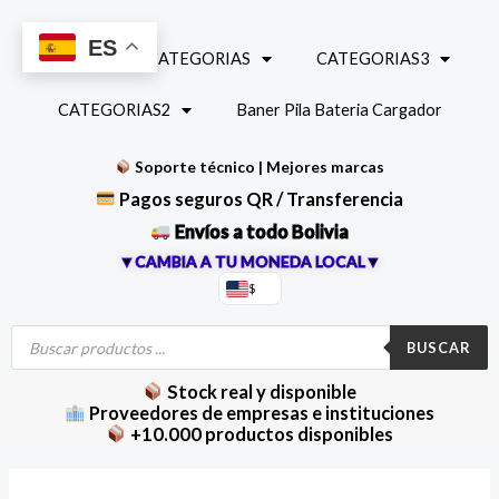
Ir
al
ES
INICIO
CATEGORIAS
CATEGORIAS3
contenido
CATEGORIAS2
Baner Pila Bateria Cargador
Soporte técnico | Mejores marcas
Pagos seguros QR / Transferencia
Envíos a todo Bolivia
▼CAMBIA A TU MONEDA LOCAL▼
$
Búsqueda
de
BUSCAR
productos
Stock real y disponible
Proveedores de empresas e instituciones
+10.000 productos disponibles
Modulo