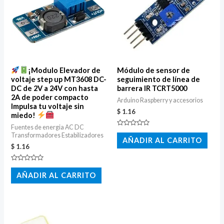
¡Modulo Elevador de
Módulo de sensor de
voltaje step up MT3608 DC-
seguimiento de línea de
DC de 2V a 24V con hasta
barrera IR TCRT5000
2A de poder compacto
Arduino Raspberry y accesorios
Impulsa tu voltaje sin
$
1.16
miedo!
Fuentes de energia AC DC
Valorado
Transformadores Estabilizadores
con
AÑADIR AL CARRITO
0
$
1.16
de
5
Valorado
con
AÑADIR AL CARRITO
0
de
5