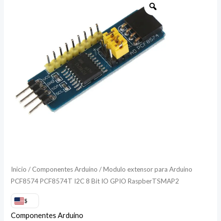
extensor
para
Arduino
PCF8574
PCF8574T
I2C
8
Bit
IO
GPIO
RaspberTSMAP2
cantidad
Inicio
/
Componentes Arduino
/ Modulo extensor para Arduino
PCF8574 PCF8574T I2C 8 Bit IO GPIO RaspberTSMAP2
$
Componentes Arduino