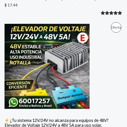
$
17.44
Valorado
1
con
5.00
E
E
P
Oferta
l
l
de 5 en
p
p
R
base a
r
r
e
e
valoración
O
c
c
de un
i
i
D
cliente
o
o
o
a
U
r
c
i
t
C
g
u
i
a
T
n
l
a
e
O
l
s
e
:
E
r
$
a
N
:
3
¿Tu sistema 12V/24V no alcanza para equipos de 48V?
$
1
Elevador de Voltaje 12V/24V a 48V 5A para uso solar,
O
.