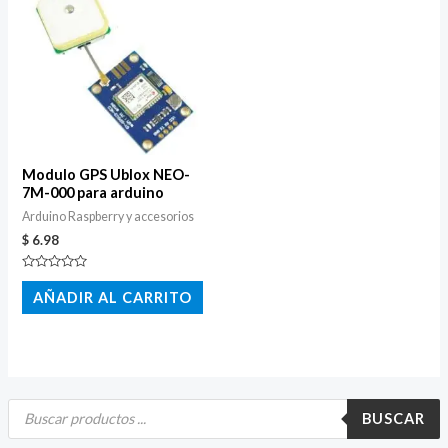
Modulo GPS Ublox NEO-
7M-000 para arduino
Arduino Raspberry y accesorios
$
6.98
Valorado
con
AÑADIR AL CARRITO
0
de
5
B
ú
BUSCAR
s
q