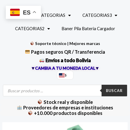
Ir
al
ES
INICIO
CATEGORIAS
CATEGORIAS3
contenido
CATEGORIAS2
Baner Pila Bateria Cargador
Soporte técnico | Mejores marcas
Pagos seguros QR / Transferencia
Envíos a todo Bolivia
▼CAMBIA A TU MONEDA LOCAL▼
$
Búsqueda
de
BUSCAR
productos
Stock real y disponible
Proveedores de empresas e instituciones
+10.000 productos disponibles