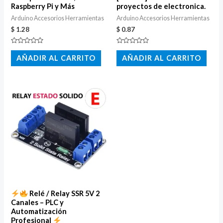
Raspberry Pi y Más
proyectos de electronica.
Arduino Accesorios Herramientas
Arduino Accesorios Herramientas
$
1.28
$
0.87
Valorado
Valorado
con
con
AÑADIR AL CARRITO
AÑADIR AL CARRITO
0
0
de
de
5
5
Relé / Relay SSR 5V 2
Canales – PLC y
Automatización
Profesional