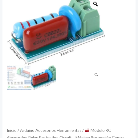
Módulo
RC
Absorption
Relay
Protection
Circuit
–
Máxima
Protección
Contra
Sobretensiones
y
Ruido
Eléctrico
Industrial
Inicio
/
Arduino Accesorios Herramientas
/
Módulo RC
Absorption Relay Protection Circuit – Máxima Protección Contra