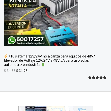
D
cliente
o
o
o
a
U
r
c
i
t
C
g
u
i
a
T
n
l
a
e
O
l
s
e
:
E
r
$
a
N
:
3
¿Tu sistema 12V/24V no alcanza para equipos de 48V?
$
1
Elevador de Voltaje 12V/24V a 48V 5A para uso solar,
O
.
automotriz e industrial
3
9
F
4
8
$
34.88
$
31.98
.
.
8
E
Valorado
2
8
.
R
con
5.00
de 5 en
T
base a
A
valoracione