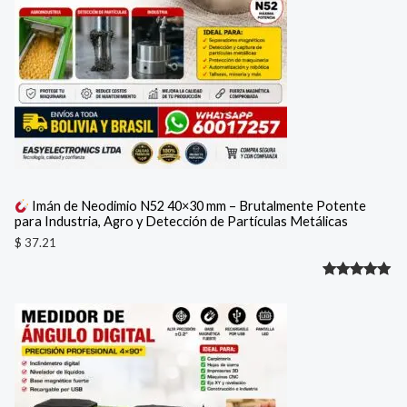
Imán de Neodimio N52 40×30 mm – Brutalmente Potente
para Industria, Agro y Detección de Partículas Metálicas
$
37.21
Valorado
1
con
5.00
de 5 en
base a
valoración
de un