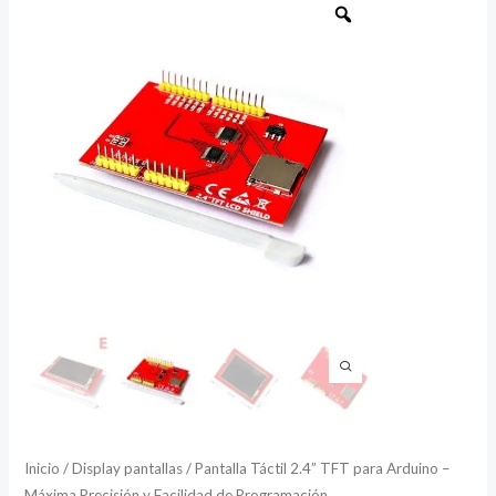
Táctil
2.4”
TFT
para
Arduino
–
Máxima
Precisión
y
Facilidad
de
Programación
cantidad
Inicio
/
Display pantallas
/ Pantalla Táctil 2.4” TFT para Arduino –
Máxima Precisión y Facilidad de Programación