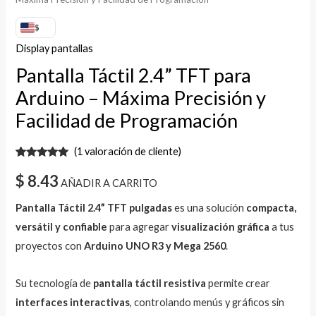
$
Display pantallas
Pantalla Táctil 2.4” TFT para
Arduino – Máxima Precisión y
Facilidad de Programación
(
1
valoración de cliente)
Valorado
1
con
5.00
de
$
8.43
AÑADIR A CARRITO
5 en base
a
valoración
de un
Pantalla Táctil 2.4” TFT pulgadas
es una solución
compacta,
cliente
versátil y confiable
para agregar
visualización gráfica
a tus
proyectos con
Arduino UNO R3 y Mega 2560
.
Su tecnología de
pantalla táctil resistiva
permite crear
interfaces interactivas
, controlando menús y gráficos sin