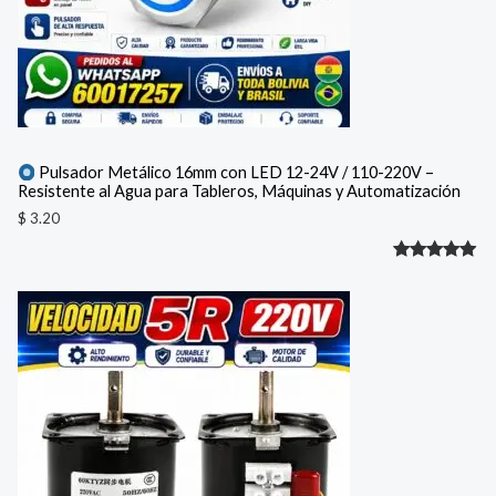
Pulsador Metálico 16mm con LED 12-24V / 110-220V –
Resistente al Agua para Tableros, Máquinas y Automatización
$
3.20
Valorado
1
con
5.00
de 5 en
base a
valoración
de un
cliente