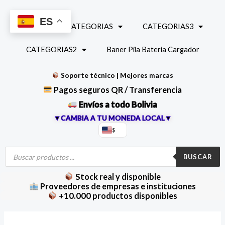
Ir
al
ES
INICIO
CATEGORIAS
CATEGORIAS3
contenido
CATEGORIAS2
Baner Pila Bateria Cargador
Soporte técnico | Mejores marcas
Pagos seguros QR / Transferencia
Envíos a todo Bolivia
▼CAMBIA A TU MONEDA LOCAL▼
$
Búsqueda
de
BUSCAR
productos
Stock real y disponible
Proveedores de empresas e instituciones
+10.000 productos disponibles
Pantalla