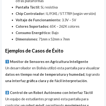
otras plataformas
Pantalla Táctil:
Sí, resistiva
Chip Controlador:
ILI9341 / ST7789 (según versión)
Voltaje de Funcionamiento:
3.3V – 5V
Colores Soportados:
65K – 262K colores
Consumo Energético:
Bajo
Dimensiones:
71mm x 52mm x 7mm
Ejemplos de Casos de Éxito
Monitor de Sensores en Agricultura Inteligente
Un desarrollador en Bolivia utilizó esta pantalla para visualizar
datos en tiempo real de temperatura y humedad
, logrando
una interfaz gráfica clara y de fácil interpretación
.
Control de un Robot Autónomo con Interfaz Táctil
Un equipo de estudiantes programó esta pantalla para
controlar
un robot móvil
, permitiendo
movimientos y