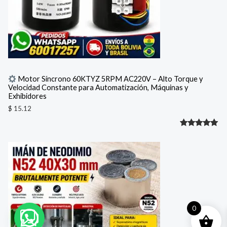
Motor Síncrono 60KTYZ 5RPM AC220V – Alto Torque y
Velocidad Constante para Automatización, Máquinas y
Exhibidores
$
15.12
Valorado
1
con
5.00
de 5 en
base a
valoración
de un
cliente
0