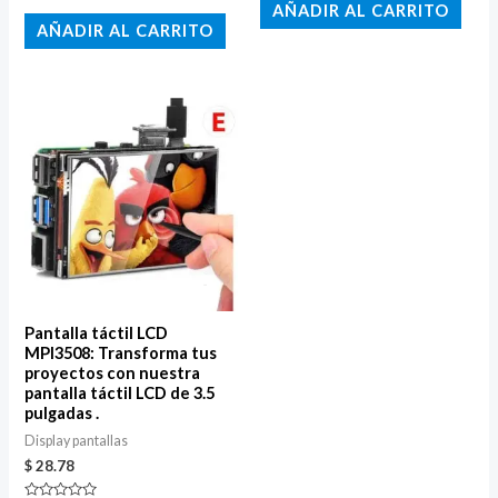
con
AÑADIR AL CARRITO
Valorado
0
con
AÑADIR AL CARRITO
de
5.00
5
de 5
Pantalla táctil LCD
MPI3508: Transforma tus
proyectos con nuestra
pantalla táctil LCD de 3.5
pulgadas .
Display pantallas
$
28.78