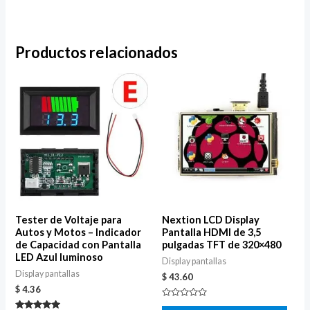
Productos relacionados
Tester de Voltaje para
Nextion LCD Display
Autos y Motos – Indicador
Pantalla HDMI de 3,5
de Capacidad con Pantalla
pulgadas TFT de 320×480
LED Azul luminoso
Display pantallas
Display pantallas
$
43.60
$
4.36
Valorado