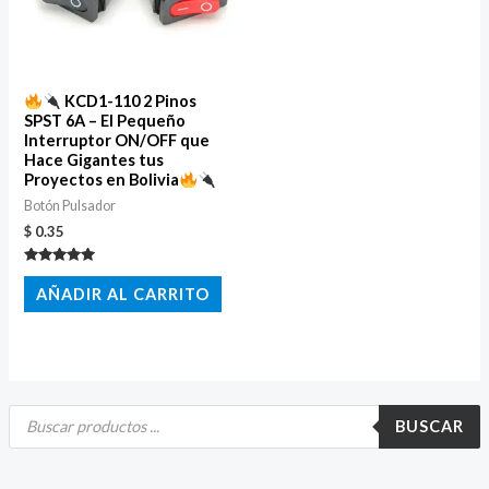
KCD1-110 2 Pinos
SPST 6A – El Pequeño
Interruptor ON/OFF que
Hace Gigantes tus
Proyectos en Bolivia
Botón Pulsador
$
0.35
Valorado
con
AÑADIR AL CARRITO
5.00
de 5
B
ú
BUSCAR
s
q
u
e