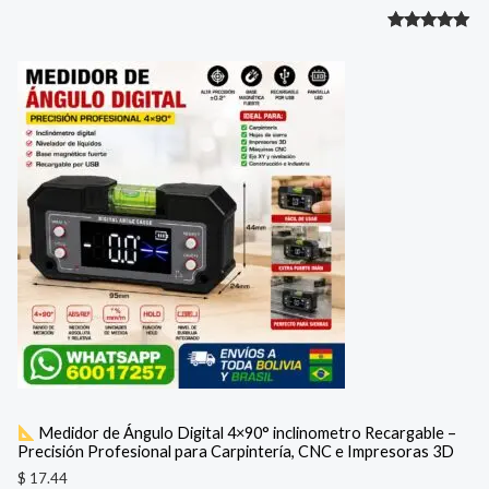
Valorado
1
con
5.00
de 5 en
base a
valoración
de un
cliente
Medidor de Ángulo Digital 4×90° inclinometro Recargable –
Precisión Profesional para Carpintería, CNC e Impresoras 3D
$
17.44