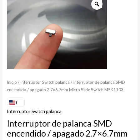
de
palanca
SMD
encendido
/
apagado
2.7x6.7mm
Micro
Slide
Switch
Inicio
/
Interruptor Switch palanca
/ Interruptor de palanca SMD
encendido / apagado 2.7×6.7mm Micro Slide Switch MSK1103
MSK1103
cantidad
$
Interruptor Switch palanca
Interruptor de palanca SMD
encendido / apagado 2.7×6.7mm