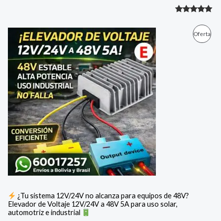
Valorado
1
con
5.00
E
E
P
Oferta
l
l
de 5 en
p
p
R
base a
r
r
e
e
valoración
O
c
c
de un
i
i
D
cliente
o
o
o
a
U
r
c
i
t
C
g
u
i
a
T
n
l
a
e
O
l
s
e
:
E
r
$
a
N
:
3
¿Tu sistema 12V/24V no alcanza para equipos de 48V?
$
1
Elevador de Voltaje 12V/24V a 48V 5A para uso solar,
O
.
automotriz e industrial
3
9