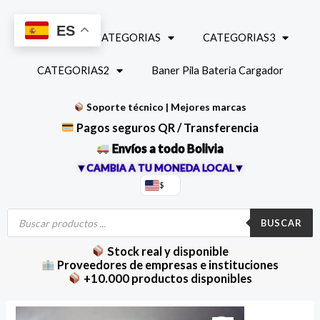
Ir
al
ES
INICIO
CATEGORIAS
CATEGORIAS3
contenido
CATEGORIAS2
Baner Pila Bateria Cargador
Soporte técnico | Mejores marcas
Pagos seguros QR / Transferencia
Envíos a todo Bolivia
▼CAMBIA A TU MONEDA LOCAL▼
$
Búsqueda
de
BUSCAR
productos
Stock real y disponible
Proveedores de empresas e instituciones
+10.000 productos disponibles
Interruptor