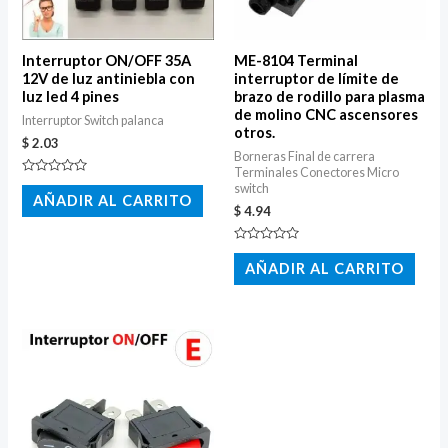
Interruptor ON/OFF 35A
ME-8104 Terminal
12V de luz antiniebla con
interruptor de límite de
luz led 4 pines
brazo de rodillo para plasma
de molino CNC ascensores
Interruptor Switch palanca
otros.
$
2.03
Borneras Final de carrera
Terminales Conectores Micro
Valorado
switch
con
AÑADIR AL CARRITO
0
$
4.94
de
5
Valorado
con
AÑADIR AL CARRITO
0
de
5