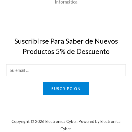
Informática
Suscribirse Para Saber de Nuevos
Productos 5% de Descuento
E
m
a
SUSCRIPCIÓN
i
l
*
Copyright © 2026 Electronica Cyber. Powered by Electronica
Cyber.