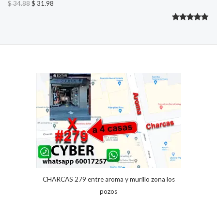
F
4
8
$
34.88
$
31.98
.
.
8
E
Valorado
2
8
.
R
con
5.00
de 5 en
T
base a
A
valoracione
s de
clientes
CHARCAS 279 entre aroma y murillo zona los
pozos